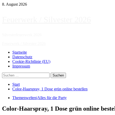
Zum
8. August 2026
Inhalt
springen
Feuerwerk / Silvester 2026
Silvesterfeuerwerk 2026
Primäres
Feuerwerk / Silvester 2026
Menü
Startseite
Datenschutz
Cookie-Richtlinie (EU)
Impressum
Suchen
nach:
Start
Color-Haarspray, 1 Dose grün online bestellen
Themenwelten|Alles für die Party
Color-Haarspray, 1 Dose grün online beste