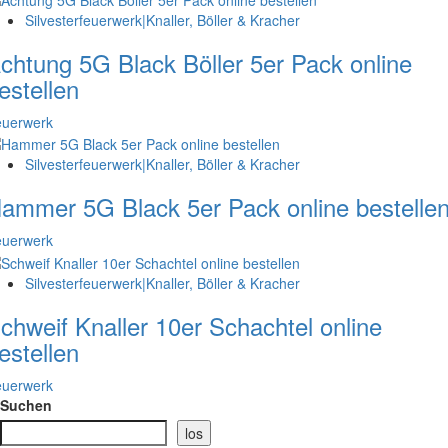
Silvesterfeuerwerk|Knaller, Böller & Kracher
chtung 5G Black Böller 5er Pack online
estellen
euerwerk
Silvesterfeuerwerk|Knaller, Böller & Kracher
ammer 5G Black 5er Pack online bestelle
euerwerk
Silvesterfeuerwerk|Knaller, Böller & Kracher
chweif Knaller 10er Schachtel online
estellen
euerwerk
Suchen
los