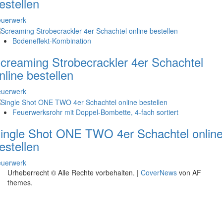
estellen
euerwerk
Bodeneffekt-Kombination
creaming Strobecrackler 4er Schachtel
nline bestellen
euerwerk
Feuerwerksrohr mit Doppel-Bombette, 4-fach sortiert
ingle Shot ONE TWO 4er Schachtel onlin
estellen
euerwerk
Urheberrecht © Alle Rechte vorbehalten.
|
CoverNews
von AF
themes.