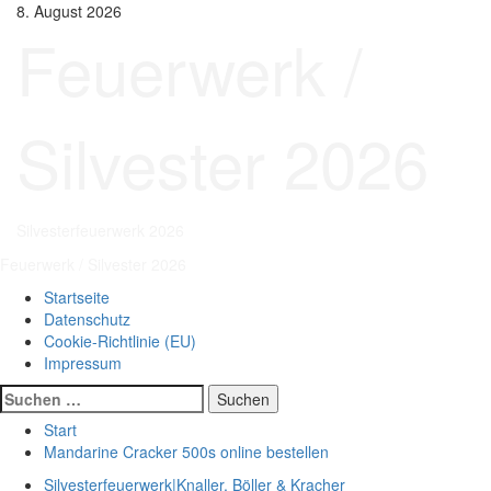
Zum
8. August 2026
Inhalt
Feuerwerk /
springen
Silvester 2026
Silvesterfeuerwerk 2026
Primäres
Feuerwerk / Silvester 2026
Menü
Startseite
Datenschutz
Cookie-Richtlinie (EU)
Impressum
Suchen
nach:
Start
Mandarine Cracker 500s online bestellen
Silvesterfeuerwerk|Knaller, Böller & Kracher