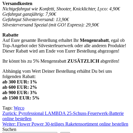
Versandkosten
Nichtgefahrgut wie Konfetti, Shooter, Knicklichter, Lyco: 4,90€
Gefahrgut ganzjährig: 7,90€
Gefahrgut Silvesterversand: 13,90€
Silvesterversand Spezial (mit GO! Express): 29,90€
Rabatte
Auf Eure gesamte Bestellung erhaltet Ihr
Mengenrabatt
, egal ob
Top-Angebot oder Silvesterfeuerwerk oder alle anderen Produkte!
Dieser Rabatt wird am Ende von Eurer Bestellung abgezogen!
Ihr könnt bis zu 5% Mengenrabatt
ZUSÄTZLICH
abgreifen!
Abhängig vom Wert Deiner Bestellung erhältst Du bei uns
folgenden Rabatt:
ab 300 EUR: 1%
ab 600 EUR: 2%
ab 900 EUR: 3%
ab 1500 EUR: 5%
Tags:
Weco
Beitragsnavigation
Zurück:
Pyrofessional LAMBDA 25-Schuss-Feuerwerk-Batterie
online bestellen
Weiter:
Flower Power 30-teiliges Raketensortiment online bestellen
Suchen