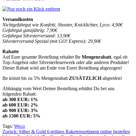
Versandkosten
Nichtgefahrgut wie Konfetti, Shooter, Knicklichter, Lyco: 4,90€
Gefahrgut ganzjährig: 7,90€
Gefahrgut Silvesterversand: 13,90€
Silvesterversand Spezial (mit GO! Express): 29,90€
Rabatte
Auf Eure gesamte Bestellung erhaltet Ihr
Mengenrabatt
, egal ob
Top-Angebot oder Silvesterfeuerwerk oder alle anderen Produkte!
Dieser Rabatt wird am Ende von Eurer Bestellung abgezogen!
Ihr könnt bis zu 5% Mengenrabatt
ZUSÄTZLICH
abgreifen!
Abhängig vom Wert Deiner Bestellung erhältst Du bei uns
folgenden Rabatt:
ab 300 EUR: 1%
ab 600 EUR: 2%
ab 900 EUR: 3%
ab 1500 EUR: 5%
Tags:
Weco
Beitragsnavigation
Zurück:
Silber & Gold 6-teiliges Raketensortiment online bestellen