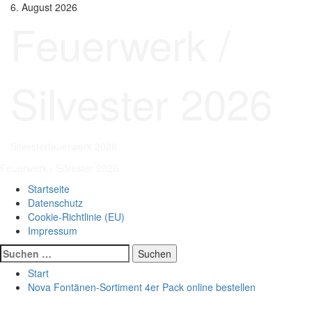
Zum
6. August 2026
Inhalt
Feuerwerk /
springen
Silvester 2026
Silvesterfeuerwerk 2026
Primäres
Feuerwerk / Silvester 2026
Menü
Startseite
Datenschutz
Cookie-Richtlinie (EU)
Impressum
Suchen
nach:
Start
Nova Fontänen-Sortiment 4er Pack online bestellen