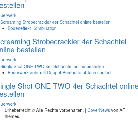
estellen
euerwerk
Bodeneffekt-Kombination
creaming Strobecrackler 4er Schachtel
nline bestellen
euerwerk
Feuerwerksrohr mit Doppel-Bombette, 4-fach sortiert
ingle Shot ONE TWO 4er Schachtel onlin
estellen
euerwerk
Urheberrecht © Alle Rechte vorbehalten.
|
CoverNews
von AF
themes.