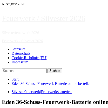
Zum
6. August 2026
Inhalt
springen
Feuerwerk / Silvester 2026
Silvesterfeuerwerk 2026
Primäres
Feuerwerk / Silvester 2026
Menü
Startseite
Datenschutz
Cookie-Richtlinie (EU)
Impressum
Suchen
nach:
Start
Eden 36-Schuss-Feuerwerk-Batterie online bestellen
Silvesterfeuerwerk|Feuerwerksbatterien
Eden 36-Schuss-Feuerwerk-Batterie online