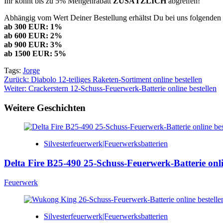
Ihr könnt bis zu 5% Mengenrabatt
ZUSÄTZLICH
abgreifen!
Abhängig vom Wert Deiner Bestellung erhältst Du bei uns folgenden 
ab 300 EUR: 1%
ab 600 EUR: 2%
ab 900 EUR: 3%
ab 1500 EUR: 5%
Tags:
Jorge
Beitragsnavigation
Zurück:
Diabolo 12-teiliges Raketen-Sortiment online bestellen
Weiter:
Crackerstern 12-Schuss-Feuerwerk-Batterie online bestellen
Weitere Geschichten
Silvesterfeuerwerk|Feuerwerksbatterien
Delta Fire B25-490 25-Schuss-Feuerwerk-Batterie onli
Feuerwerk
Silvesterfeuerwerk|Feuerwerksbatterien