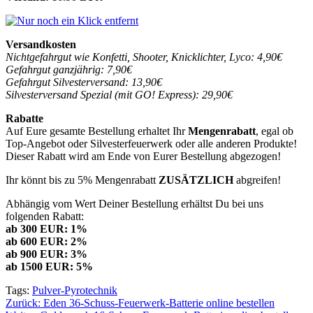
Versandkosten
Nichtgefahrgut wie Konfetti, Shooter, Knicklichter, Lyco: 4,90€
Gefahrgut ganzjährig: 7,90€
Gefahrgut Silvesterversand: 13,90€
Silvesterversand Spezial (mit GO! Express): 29,90€
Rabatte
Auf Eure gesamte Bestellung erhaltet Ihr
Mengenrabatt
, egal ob
Top-Angebot oder Silvesterfeuerwerk oder alle anderen Produkte!
Dieser Rabatt wird am Ende von Eurer Bestellung abgezogen!
Ihr könnt bis zu 5% Mengenrabatt
ZUSÄTZLICH
abgreifen!
Abhängig vom Wert Deiner Bestellung erhältst Du bei uns
folgenden Rabatt:
ab 300 EUR: 1%
ab 600 EUR: 2%
ab 900 EUR: 3%
ab 1500 EUR: 5%
Tags:
Pulver-Pyrotechnik
Beitragsnavigation
Zurück:
Eden 36-Schuss-Feuerwerk-Batterie online bestellen