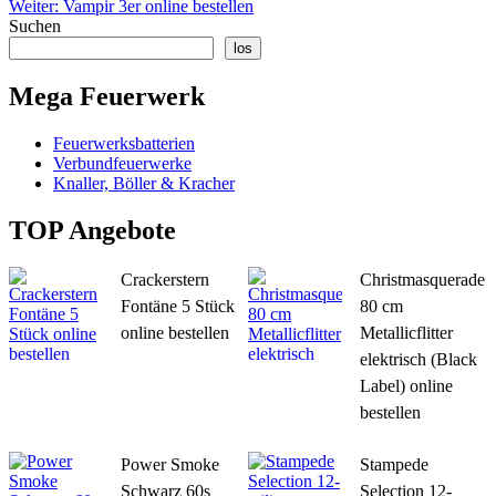
Weiter:
Vampir 3er online bestellen
Suchen
los
Mega Feuerwerk
Feuerwerksbatterien
Verbundfeuerwerke
Knaller, Böller & Kracher
TOP Angebote
Crackerstern
Christmasquerade
Fontäne 5 Stück
80 cm
online bestellen
Metallicflitter
elektrisch (Black
Label) online
bestellen
Power Smoke
Stampede
Schwarz 60s
Selection 12-