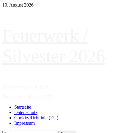
Zum
10. August 2026
Inhalt
springen
Feuerwerk /
Silvester 2026
Silvesterfeuerwerk 2026
Primäres
Feuerwerk / Silvester 2026
Menü
Startseite
Datenschutz
Cookie-Richtlinie (EU)
Impressum
Suchen