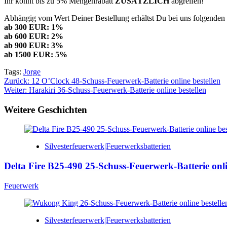
Ihr könnt bis zu 5% Mengenrabatt
ZUSÄTZLICH
abgreifen!
Abhängig vom Wert Deiner Bestellung erhältst Du bei uns folgenden 
ab 300 EUR: 1%
ab 600 EUR: 2%
ab 900 EUR: 3%
ab 1500 EUR: 5%
Tags:
Jorge
Beitragsnavigation
Zurück:
12 O’Clock 48-Schuss-Feuerwerk-Batterie online bestellen
Weiter:
Harakiri 36-Schuss-Feuerwerk-Batterie online bestellen
Weitere Geschichten
Silvesterfeuerwerk|Feuerwerksbatterien
Delta Fire B25-490 25-Schuss-Feuerwerk-Batterie onli
Feuerwerk
Silvesterfeuerwerk|Feuerwerksbatterien