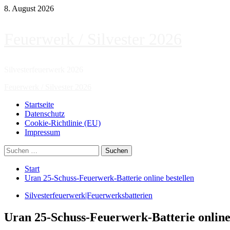
Zum
8. August 2026
Inhalt
springen
Feuerwerk / Silvester 2026
Silvesterfeuerwerk 2026
Primäres
Feuerwerk / Silvester 2026
Menü
Startseite
Datenschutz
Cookie-Richtlinie (EU)
Impressum
Suchen
nach:
Start
Uran 25-Schuss-Feuerwerk-Batterie online bestellen
Silvesterfeuerwerk|Feuerwerksbatterien
Uran 25-Schuss-Feuerwerk-Batterie online