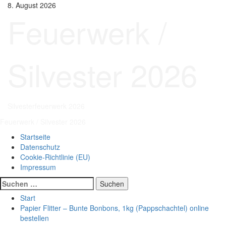
Zum
8. August 2026
Inhalt
Feuerwerk /
springen
Silvester 2026
Silvesterfeuerwerk 2026
Primäres
Feuerwerk / Silvester 2026
Menü
Startseite
Datenschutz
Cookie-Richtlinie (EU)
Impressum
Suchen
nach:
Start
Papier Flitter – Bunte Bonbons, 1kg (Pappschachtel) online
bestellen