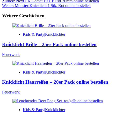
Beitragsnavigation
Zurück:
Next FX Comet 19 UF Rot 20mm online bestellen
Weiter:
Monster-Knicklicht 1 Stk. Rot online bestellen
Weitere Geschichten
Kids & Party|Knicklichter
Knicklicht Brille – 25er Pack online bestellen
Feuerwerk
Kids & Party|Knicklichter
Knicklicht Haarreifen – 20er Pack online bestellen
Feuerwerk
Kids & Party|Knicklichter