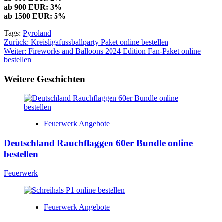
ab 900 EUR: 3%
ab 1500 EUR: 5%
Tags:
Pyroland
Beitragsnavigation
Zurück:
Kreisligafussballparty Paket online bestellen
Weiter:
Fireworks and Balloons 2024 Edition Fan-Paket online
bestellen
Weitere Geschichten
Feuerwerk Angebote
Deutschland Rauchflaggen 60er Bundle online
bestellen
Feuerwerk
Feuerwerk Angebote