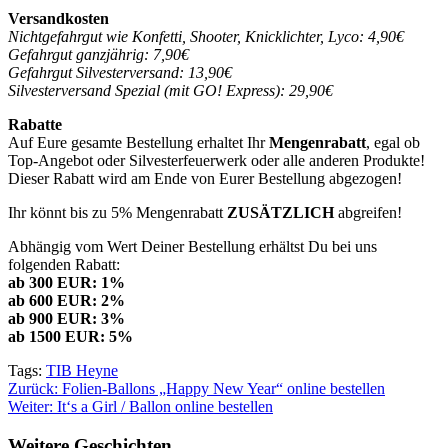
Versandkosten
Nichtgefahrgut wie Konfetti, Shooter, Knicklichter, Lyco: 4,90€
Gefahrgut ganzjährig: 7,90€
Gefahrgut Silvesterversand: 13,90€
Silvesterversand Spezial (mit GO! Express): 29,90€
Rabatte
Auf Eure gesamte Bestellung erhaltet Ihr
Mengenrabatt
, egal ob
Top-Angebot oder Silvesterfeuerwerk oder alle anderen Produkte!
Dieser Rabatt wird am Ende von Eurer Bestellung abgezogen!
Ihr könnt bis zu 5% Mengenrabatt
ZUSÄTZLICH
abgreifen!
Abhängig vom Wert Deiner Bestellung erhältst Du bei uns
folgenden Rabatt:
ab 300 EUR: 1%
ab 600 EUR: 2%
ab 900 EUR: 3%
ab 1500 EUR: 5%
Tags:
TIB Heyne
Beitragsnavigation
Zurück:
Folien-Ballons „Happy New Year“ online bestellen
Weiter:
It‘s a Girl / Ballon online bestellen
Weitere Geschichten