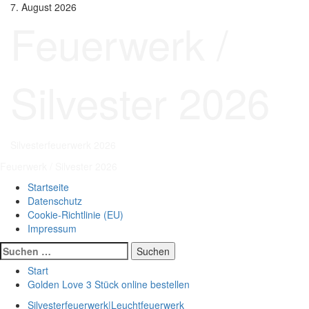
Zum
7. August 2026
Inhalt
Feuerwerk /
springen
Silvester 2026
Silvesterfeuerwerk 2026
Primäres
Feuerwerk / Silvester 2026
Menü
Startseite
Datenschutz
Cookie-Richtlinie (EU)
Impressum
Suchen
nach:
Start
Golden Love 3 Stück online bestellen
Silvesterfeuerwerk|Leuchtfeuerwerk