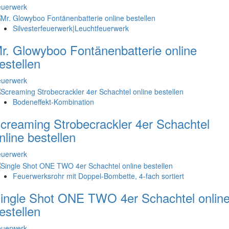
euerwerk
Silvesterfeuerwerk|Leuchtfeuerwerk
r. Glowyboo Fontänenbatterie online
estellen
euerwerk
Bodeneffekt-Kombination
creaming Strobecrackler 4er Schachtel
nline bestellen
euerwerk
Feuerwerksrohr mit Doppel-Bombette, 4-fach sortiert
ingle Shot ONE TWO 4er Schachtel onlin
estellen
euerwerk