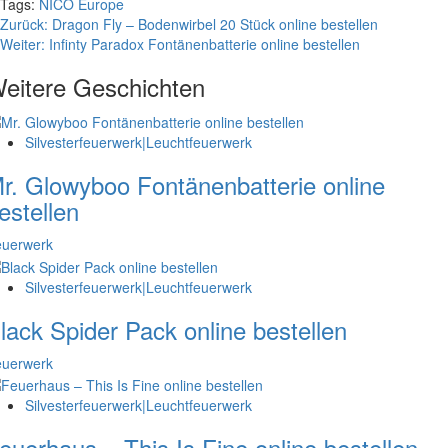
Tags:
NICO Europe
Beitragsnavigation
Zurück:
Dragon Fly – Bodenwirbel 20 Stück online bestellen
Weiter:
Infinty Paradox Fontänenbatterie online bestellen
eitere Geschichten
Silvesterfeuerwerk|Leuchtfeuerwerk
r. Glowyboo Fontänenbatterie online
estellen
euerwerk
Silvesterfeuerwerk|Leuchtfeuerwerk
lack Spider Pack online bestellen
euerwerk
Silvesterfeuerwerk|Leuchtfeuerwerk
euerhaus – This Is Fine online bestellen