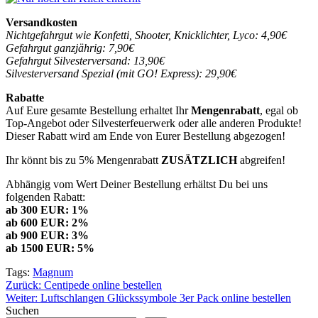
Versandkosten
Nichtgefahrgut wie Konfetti, Shooter, Knicklichter, Lyco: 4,90€
Gefahrgut ganzjährig: 7,90€
Gefahrgut Silvesterversand: 13,90€
Silvesterversand Spezial (mit GO! Express): 29,90€
Rabatte
Auf Eure gesamte Bestellung erhaltet Ihr
Mengenrabatt
, egal ob
Top-Angebot oder Silvesterfeuerwerk oder alle anderen Produkte!
Dieser Rabatt wird am Ende von Eurer Bestellung abgezogen!
Ihr könnt bis zu 5% Mengenrabatt
ZUSÄTZLICH
abgreifen!
Abhängig vom Wert Deiner Bestellung erhältst Du bei uns
folgenden Rabatt:
ab 300 EUR: 1%
ab 600 EUR: 2%
ab 900 EUR: 3%
ab 1500 EUR: 5%
Tags:
Magnum
Beitragsnavigation
Zurück:
Centipede online bestellen
Weiter:
Luftschlangen Glückssymbole 3er Pack online bestellen
Suchen