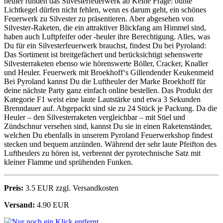
heuler runden das Silvesterfeuerwerk ab Keine Frage: bunte
Lichtkegel dürfen nicht fehlen, wenn es darum geht, ein schönes
Feuerwerk zu Silvester zu präsentieren. Aber abgesehen von
Silvester-Raketen, die ein attraktiver Blickfang am Himmel sind,
haben auch Luftpfeifer oder -heuler ihre Berechtigung. Alles, was
Du für ein Silvesterfeuerwerk brauchst, findest Du bei Pyroland:
Das Sortiment ist breitgefächert und berücksichtigt sehenswerte
Silvesterraketen ebenso wie hörenswerte Böller, Cracker, Knaller
und Heuler. Feuerwerk mit Broekhoff‘s Gillendender Keukenmeid
Bei Pyroland kannst Du die Luftheuler der Marke Broekhoff für
deine nächste Party ganz einfach online bestellen. Das Produkt der
Kategorie F1 weist eine laute Lautstärke und etwa 3 Sekunden
Brenndauer auf. Abgepackt sind sie zu 24 Stück je Packung. Da die
Heuler – den Silvesterraketen vergleichbar – mit Stiel und
Zündschnur versehen sind, kannst Du sie in einen Raketenständer,
welchen Du ebenfalls in unserem Pyroland Feuerwerkshop findest
stecken und bequem anzünden. Während der sehr laute Pfeifton des
Luftheulers zu hören ist, verbrennt der pyrotechnische Satz mit
kleiner Flamme und sprühenden Funken.
Preis:
3.5 EUR zzgl. Versandkosten
Versand:
4.90 EUR