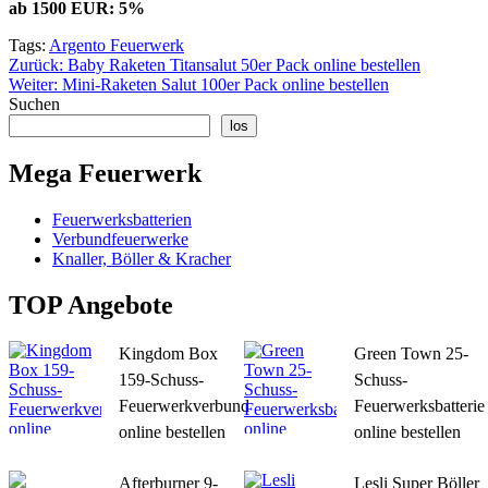
ab 1500 EUR: 5%
Tags:
Argento Feuerwerk
Beitragsnavigation
Zurück:
Baby Raketen Titansalut 50er Pack online bestellen
Weiter:
Mini-Raketen Salut 100er Pack online bestellen
Suchen
los
Mega Feuerwerk
Feuerwerksbatterien
Verbundfeuerwerke
Knaller, Böller & Kracher
TOP Angebote
Kingdom Box
Green Town 25-
159-Schuss-
Schuss-
Feuerwerkverbund
Feuerwerksbatterie
online bestellen
online bestellen
Afterburner 9-
Lesli Super Böller