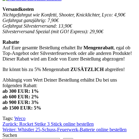
Versandkosten
Nichtgefahrgut wie Konfetti, Shooter, Knicklichter, Lyco: 4,90€
Gefahrgut ganzjährig: 7,90€
Gefahrgut Silvesterversand: 13,90€
Silvesterversand Spezial (mit GO! Express): 29,90€
Rabatte
Auf Eure gesamte Bestellung erhaltet Ihr
Mengenrabatt
, egal ob
Top-Angebot oder Silvesterfeuerwerk oder alle anderen Produkte!
Dieser Rabatt wird am Ende von Eurer Bestellung abgezogen!
Ihr könnt bis zu 5% Mengenrabatt
ZUSÄTZLICH
abgreifen!
Abhängig vom Wert Deiner Bestellung erhältst Du bei uns
folgenden Rabatt:
ab 300 EUR: 1%
ab 600 EUR: 2%
ab 900 EUR: 3%
ab 1500 EUR: 5%
Tags:
Weco
Beitragsnavigation
Zurück:
Rocket Strike 3 Stück online bestellen
Weiter:
Whistler 25-Schuss-Feuerwerk-Batterie online bestellen
Suchen