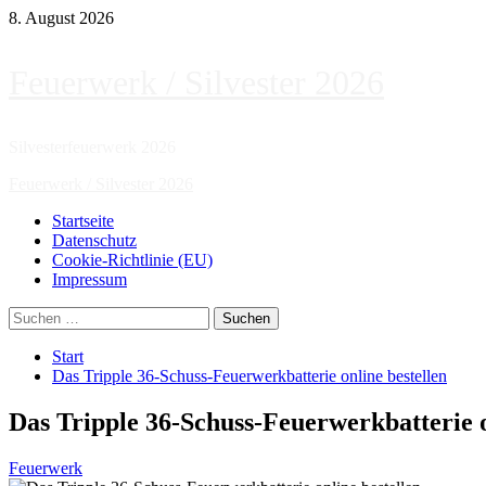
Zum
8. August 2026
Inhalt
springen
Feuerwerk / Silvester 2026
Silvesterfeuerwerk 2026
Primäres
Feuerwerk / Silvester 2026
Menü
Startseite
Datenschutz
Cookie-Richtlinie (EU)
Impressum
Suchen
nach:
Start
Das Tripple 36-Schuss-Feuerwerkbatterie online bestellen
Das Tripple 36-Schuss-Feuerwerkbatterie o
Feuerwerk