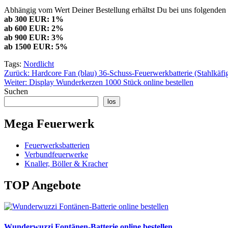
Abhängig vom Wert Deiner Bestellung erhältst Du bei uns folgenden 
ab 300 EUR: 1%
ab 600 EUR: 2%
ab 900 EUR: 3%
ab 1500 EUR: 5%
Tags:
Nordlicht
Beitragsnavigation
Zurück:
Hardcore Fan (blau) 36-Schuss-Feuerwerkbatterie (Stahlkäfig
Weiter:
Display Wunderkerzen 1000 Stück online bestellen
Suchen
los
Mega Feuerwerk
Feuerwerksbatterien
Verbundfeuerwerke
Knaller, Böller & Kracher
TOP Angebote
Wunderwuzzi Fontänen-Batterie online bestellen