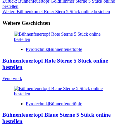
Beitragsnavigation
Zurück:
Bühnenfeuertopf Goldflimmer Sterne 5 Stück online
bestellen
Weiter:
Bühnenkomet Roter Stern 5 Stück online bestellen
Weitere Geschichten
Pyrotechnik|Bühnenfeuertöpfe
Bühnenfeuertopf Rote Sterne 5 Stück online
bestellen
Feuerwerk
Pyrotechnik|Bühnenfeuertöpfe
Bühnenfeuertopf Blaue Sterne 5 Stück online
bestellen