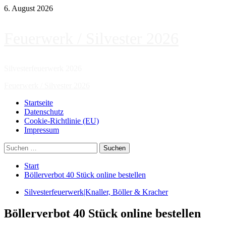
Zum
6. August 2026
Inhalt
springen
Feuerwerk / Silvester 2026
Silvesterfeuerwerk 2026
Primäres
Feuerwerk / Silvester 2026
Menü
Startseite
Datenschutz
Cookie-Richtlinie (EU)
Impressum
Suchen
nach:
Start
Böllerverbot 40 Stück online bestellen
Silvesterfeuerwerk|Knaller, Böller & Kracher
Böllerverbot 40 Stück online bestellen