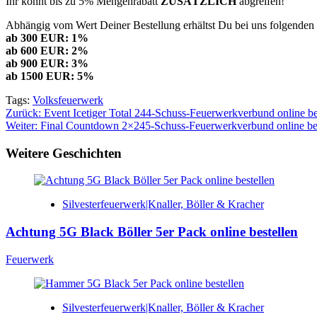
Ihr könnt bis zu 5% Mengenrabatt
ZUSÄTZLICH
abgreifen!
Abhängig vom Wert Deiner Bestellung erhältst Du bei uns folgenden 
ab 300 EUR: 1%
ab 600 EUR: 2%
ab 900 EUR: 3%
ab 1500 EUR: 5%
Tags:
Volksfeuerwerk
Beitragsnavigation
Zurück:
Event Icetiger Total 244-Schuss-Feuerwerkverbund online be
Weiter:
Final Countdown 2×245-Schuss-Feuerwerkverbund online bes
Weitere Geschichten
Silvesterfeuerwerk|Knaller, Böller & Kracher
Achtung 5G Black Böller 5er Pack online bestellen
Feuerwerk
Silvesterfeuerwerk|Knaller, Böller & Kracher