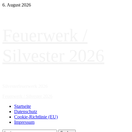
Zum
6. August 2026
Inhalt
springen
Feuerwerk /
Silvester 2026
Silvesterfeuerwerk 2026
Primäres
Feuerwerk / Silvester 2026
Menü
Startseite
Datenschutz
Cookie-Richtlinie (EU)
Impressum
Suchen