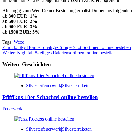
Ihr könnt bis zu 5% Mengenrabatt
ZUSÄTZLICH
abgreifen!
Abhängig vom Wert Deiner Bestellung erhältst Du bei uns folgenden 
ab 300 EUR: 1%
ab 600 EUR: 2%
ab 900 EUR: 3%
ab 1500 EUR: 5%
Tags:
Weco
Beitragsnavigation
Zurück:
Sky Bombs 5-teiliges Single Shot Sortiment online bestellen
Weiter:
Nightfall 8-teiliges Raketensortiment online bestellen
Weitere Geschichten
Silvesterfeuerwerk|Silvesterraketen
Pfiffikus 10er Schachtel online bestellen
Feuerwerk
Silvesterfeuerwerk|Silvesterraketen