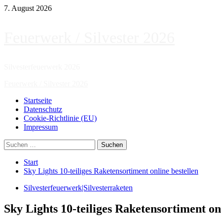
Zum
7. August 2026
Inhalt
springen
Feuerwerk / Silvester 2026
Silvesterfeuerwerk 2026
Primäres
Feuerwerk / Silvester 2026
Menü
Startseite
Datenschutz
Cookie-Richtlinie (EU)
Impressum
Suchen
nach:
Start
Sky Lights 10-teiliges Raketensortiment online bestellen
Silvesterfeuerwerk|Silvesterraketen
Sky Lights 10-teiliges Raketensortiment on