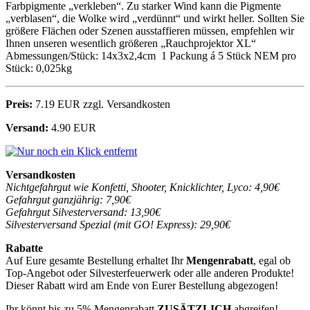
Farbpigmente „verkleben“. Zu starker Wind kann die Pigmente
„verblasen“, die Wolke wird „verdünnt“ und wirkt heller. Sollten Sie
größere Flächen oder Szenen ausstaffieren müssen, empfehlen wir
Ihnen unseren wesentlich größeren „Rauchprojektor XL“
Abmessungen/Stück: 14x3x2,4cm 1 Packung á 5 Stück NEM pro
Stück: 0,025kg
Preis:
7.19 EUR zzgl. Versandkosten
Versand:
4.90 EUR
Versandkosten
Nichtgefahrgut wie Konfetti, Shooter, Knicklichter, Lyco: 4,90€
Gefahrgut ganzjährig: 7,90€
Gefahrgut Silvesterversand: 13,90€
Silvesterversand Spezial (mit GO! Express): 29,90€
Rabatte
Auf Eure gesamte Bestellung erhaltet Ihr
Mengenrabatt
, egal ob
Top-Angebot oder Silvesterfeuerwerk oder alle anderen Produkte!
Dieser Rabatt wird am Ende von Eurer Bestellung abgezogen!
Ihr könnt bis zu 5% Mengenrabatt
ZUSÄTZLICH
abgreifen!