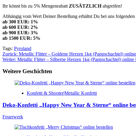
Ihr könnt bis zu 5% Mengenrabatt
ZUSÄTZLICH
abgreifen!
Abhängig vom Wert Deiner Bestellung erhältst Du bei uns folgenden 
ab 300 EUR: 1%
ab 600 EUR: 2%
ab 900 EUR: 3%
ab 1500 EUR: 5%
Tags:
Pyroland
Beitragsnavigation
Zurück:
Metallic Flitter – Goldene Herzen 1kg (Pappschachtel) online
Weiter:
Metallic Flitter – Silberne Herzen 1kg (Pappschachtel) online 
Weitere Geschichten
Konfetti & Shooter|Metallic Konfetti
Deko-Konfetti „Happy New Year & Sterne“ online bes
Feuerwerk