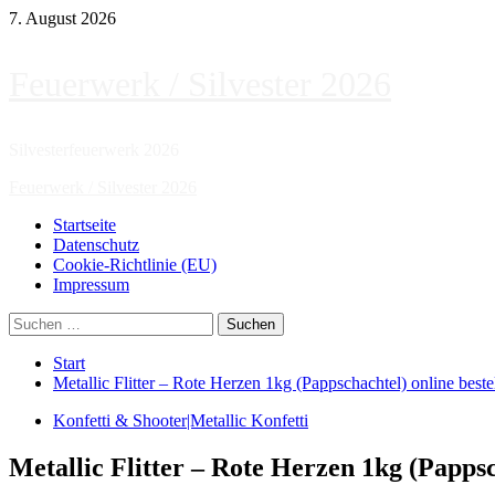
Zum
7. August 2026
Inhalt
springen
Feuerwerk / Silvester 2026
Silvesterfeuerwerk 2026
Primäres
Feuerwerk / Silvester 2026
Menü
Startseite
Datenschutz
Cookie-Richtlinie (EU)
Impressum
Suchen
nach:
Start
Metallic Flitter – Rote Herzen 1kg (Pappschachtel) online beste
Konfetti & Shooter|Metallic Konfetti
Metallic Flitter – Rote Herzen 1kg (Pappsc