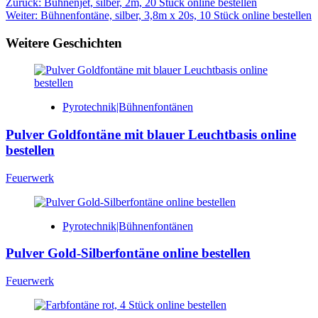
Beitragsnavigation
Zurück:
Bühnenjet, silber, 2m, 20 Stück online bestellen
Weiter:
Bühnenfontäne, silber, 3,8m x 20s, 10 Stück online bestellen
Weitere Geschichten
Pyrotechnik|Bühnenfontänen
Pulver Goldfontäne mit blauer Leuchtbasis online
bestellen
Feuerwerk
Pyrotechnik|Bühnenfontänen
Pulver Gold-Silberfontäne online bestellen
Feuerwerk