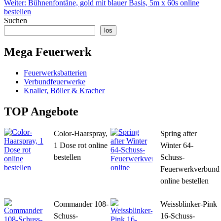
Weiter:
Bühnenfontäne, gold mit blauer Basis, 5m x 60s online
bestellen
Suchen
los
Mega Feuerwerk
Feuerwerksbatterien
Verbundfeuerwerke
Knaller, Böller & Kracher
TOP Angebote
Color-Haarspray,
Spring after
1 Dose rot online
Winter 64-
bestellen
Schuss-
Feuerwerkverbund
online bestellen
Commander 108-
Weissblinker-Pink
Schuss-
16-Schuss-