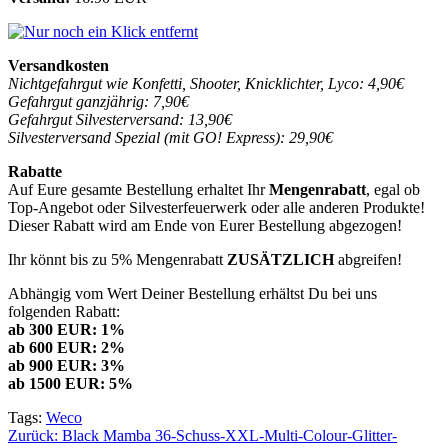
Versandkosten
Nichtgefahrgut wie Konfetti, Shooter, Knicklichter, Lyco: 4,90€
Gefahrgut ganzjährig: 7,90€
Gefahrgut Silvesterversand: 13,90€
Silvesterversand Spezial (mit GO! Express): 29,90€
Rabatte
Auf Eure gesamte Bestellung erhaltet Ihr
Mengenrabatt
, egal ob
Top-Angebot oder Silvesterfeuerwerk oder alle anderen Produkte!
Dieser Rabatt wird am Ende von Eurer Bestellung abgezogen!
Ihr könnt bis zu 5% Mengenrabatt
ZUSÄTZLICH
abgreifen!
Abhängig vom Wert Deiner Bestellung erhältst Du bei uns
folgenden Rabatt:
ab 300 EUR: 1%
ab 600 EUR: 2%
ab 900 EUR: 3%
ab 1500 EUR: 5%
Tags:
Weco
Beitragsnavigation
Zurück:
Black Mamba 36-Schuss-XXL-Multi-Colour-Glitter-