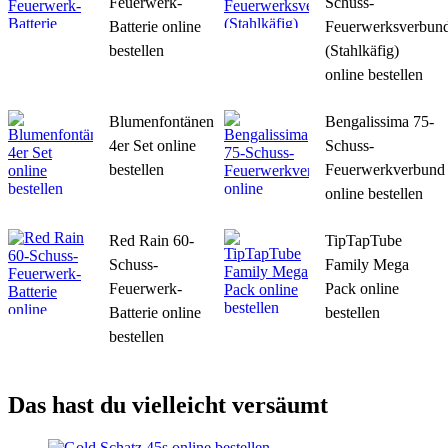
Feuerwerk-
Schuss-
Batterie online
Feuerwerksverbun
bestellen
(Stahlkäfig)
online bestellen
Blumenfontänen
Bengalissima 75-
4er Set online
Schuss-
bestellen
Feuerwerkverbund
online bestellen
Red Rain 60-
TipTapTube
Schuss-
Family Mega
Feuerwerk-
Pack online
Batterie online
bestellen
bestellen
Das hast du vielleicht versäumt