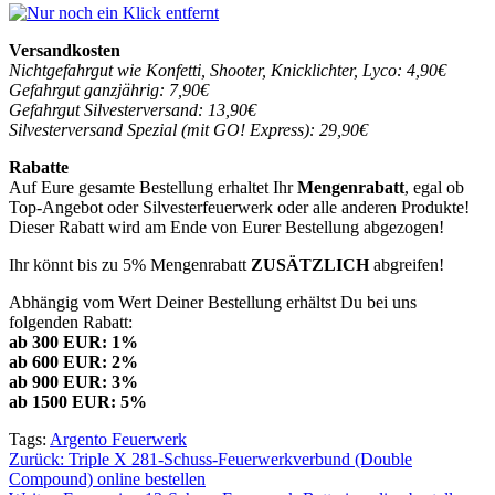
Versandkosten
Nichtgefahrgut wie Konfetti, Shooter, Knicklichter, Lyco: 4,90€
Gefahrgut ganzjährig: 7,90€
Gefahrgut Silvesterversand: 13,90€
Silvesterversand Spezial (mit GO! Express): 29,90€
Rabatte
Auf Eure gesamte Bestellung erhaltet Ihr
Mengenrabatt
, egal ob
Top-Angebot oder Silvesterfeuerwerk oder alle anderen Produkte!
Dieser Rabatt wird am Ende von Eurer Bestellung abgezogen!
Ihr könnt bis zu 5% Mengenrabatt
ZUSÄTZLICH
abgreifen!
Abhängig vom Wert Deiner Bestellung erhältst Du bei uns
folgenden Rabatt:
ab 300 EUR: 1%
ab 600 EUR: 2%
ab 900 EUR: 3%
ab 1500 EUR: 5%
Tags:
Argento Feuerwerk
Beitragsnavigation
Zurück:
Triple X 281-Schuss-Feuerwerkverbund (Double
Compound) online bestellen