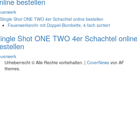
nline bestellen
euerwerk
Feuerwerksrohr mit Doppel-Bombette, 4-fach sortiert
ingle Shot ONE TWO 4er Schachtel onlin
estellen
euerwerk
Urheberrecht © Alle Rechte vorbehalten.
|
CoverNews
von AF
themes.