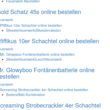
Feuerwerk Neuheiten
old Schatz 45s online bestellen
euerwerk
Silvesterfeuerwerk|Silvesterraketen
fiffikus 10er Schachtel online bestellen
euerwerk
Silvesterfeuerwerk|Leuchtfeuerwerk
r. Glowyboo Fontänenbatterie online
estellen
euerwerk
Bodeneffekt-Kombination
creaming Strobecrackler 4er Schachtel