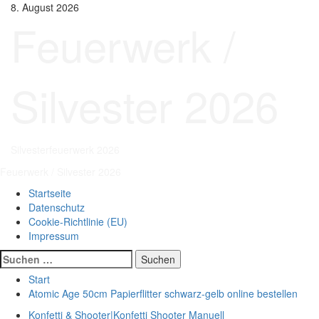
Zum
8. August 2026
Inhalt
Feuerwerk /
springen
Silvester 2026
Silvesterfeuerwerk 2026
Primäres
Feuerwerk / Silvester 2026
Menü
Startseite
Datenschutz
Cookie-Richtlinie (EU)
Impressum
Suchen
nach:
Start
Atomic Age 50cm Papierflitter schwarz-gelb online bestellen
Konfetti & Shooter|Konfetti Shooter Manuell